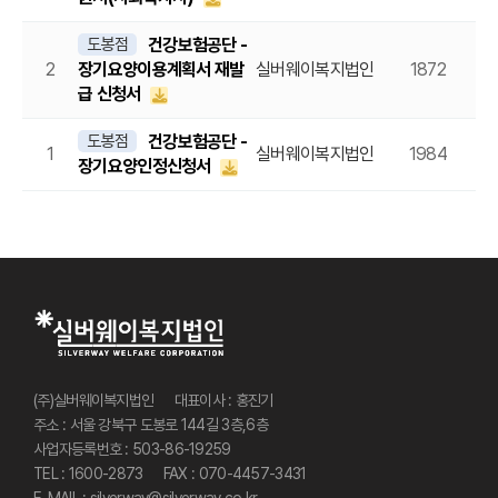
도봉점
건강보험공단 -
2
장기요양이용계획서 재발
실버웨이복지법인
1872
20
급 신청서
도봉점
건강보험공단 -
1
실버웨이복지법인
1984
20
장기요양인정신청서
사이트 정보
(주)실버웨이복지법인
대표이사 : 홍진기
주소 : 서울 강북구 도봉로 144길 3층,6층
사업자등록번호 : 503-86-19259
TEL : 1600-2873
FAX : 070-4457-3431