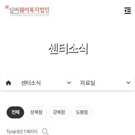
센터소식
센터소식
자료실
전체
성북점
강북점
도봉점
Total 8건
1 페이지