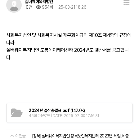
실버웨이복지법인
0건
954회
25-03-21 18:26
사회복지법인 및 사회복지시설 재무회계규칙 제10조 제4항의 규정에
따라
실버웨이복지법인 도봉데이케어센터 2024년도 결산서를 공고합니
다.
2024년 결산총괄표.pdf
(142.0K)
45회 다운로드 | DATE : 2025-07-30 17:16:31
이전글
[강북]실버웨이복지법인 강북노인복지센터 2023년 세입.세출